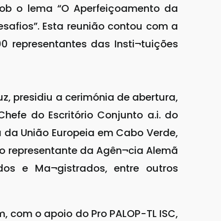
 sob o lema “O Aperfeiçoamento da
safios”. Esta reunião contou com a
0 representantes das Insti¬tuições
z, presidiu a cerimónia de abertura,
efe do Escritório Conjunto a.i. do
 da União Europeia em Cabo Verde,
do representante da Agên¬cia Alemã
dos e Ma¬gistrados, entre outros
, com o apoio do Pro PALOP-TL ISC,