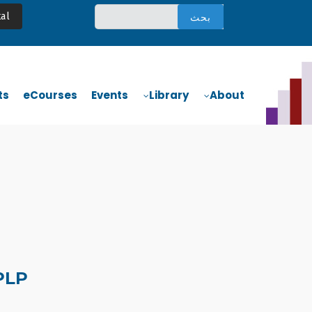
تجاوز
al
إلى
المحتوى
الرئيسي
Main
Navigation
ts
eCourses
Events
Library
About
PLP