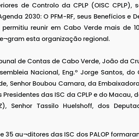
eriores de Controlo da CPLP (OISC CPLP),
Agenda 2030: O PFM-RF, seus Benefícios e De
 permitiu reunir em Cabo Verde mais de 10
nte¬gram esta organização regional.
ibunal de Contas de Cabo Verde, João da Cru
embleia Nacional, Eng.º Jorge Santos, do Ch
de, Senhor Boubou Camara, da Embaixadora
os Presidentes das ISC da CPLP e do Macau, 
Z), Senhor Tassilo Huelshoff, dos Deputa
de 35 au¬ditores das ISC dos PALOP formaram