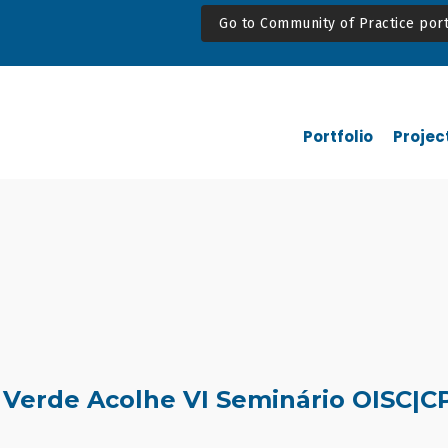
Go to Community of Practice port
Portfolio
Projec
 Verde Acolhe VI Seminário OISC|C