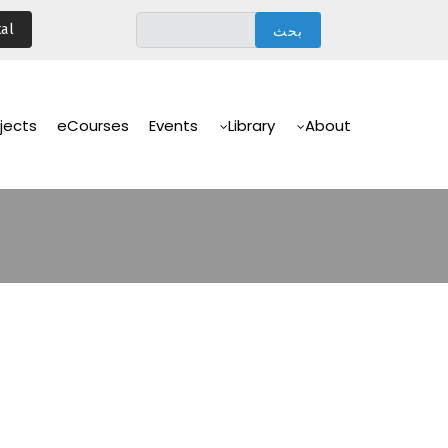
تجاوز
al
إلى
المحتوى
الرئيسي
Main
Navigation
jects
eCourses
Events
Library
About