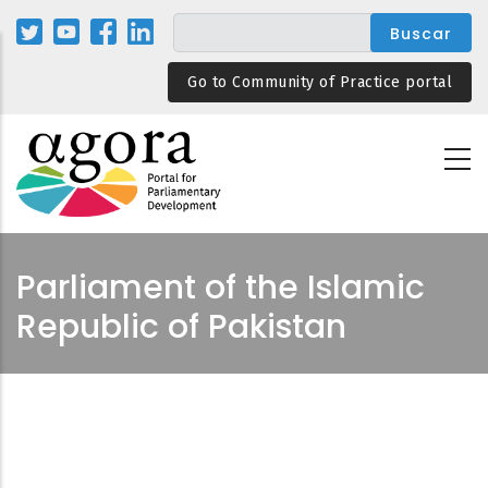
Pasar
al
contenido
Go to Community of Practice portal
principal
Parliament of the Islamic
Republic of Pakistan