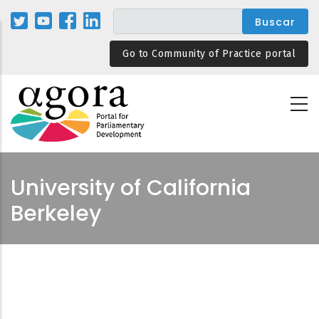
Pasar
al
contenido
Go to Community of Practice portal
principal
University of California
Berkeley