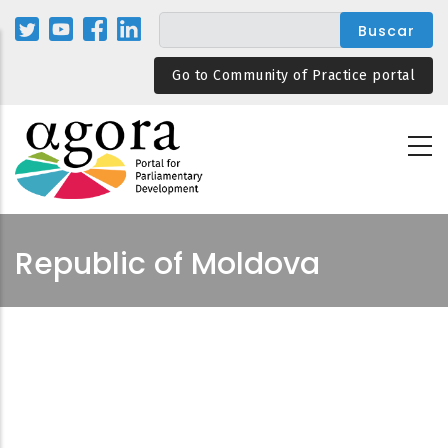
Pasar
al
contenido
Go to Community of Practice portal
principal
Republic of Moldova