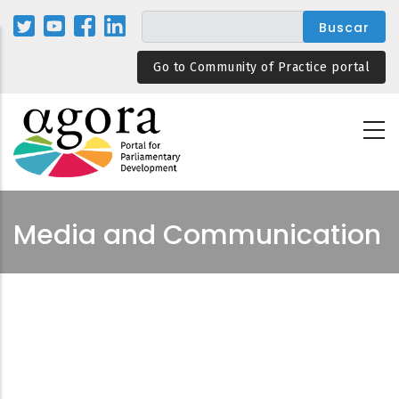
Pasar
al
contenido
Go to Community of Practice portal
principal
Media and Communication