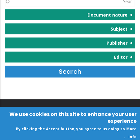
Document nature
Subject
Publisher
Editor
We use cookies on this site to enhance your user
experience
By clicking the Accept button, you agree to us doing so.
More
.
info