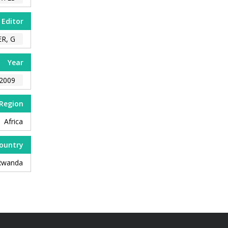
Editor
, G.
Year
2009
Region
Africa
ountry
Rwanda