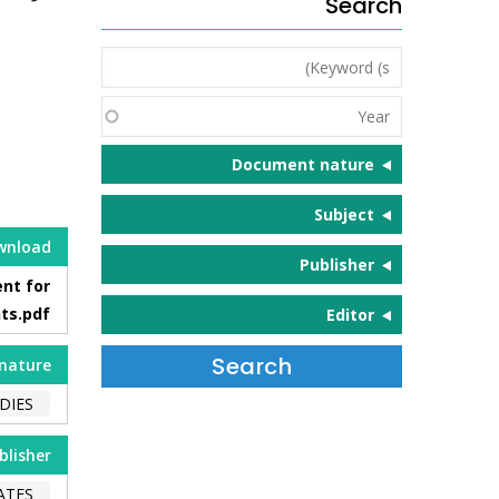
Search
Keyword
(s)
Year
Document nature
Subject
wnload
Publisher
nt for
ts.pdf
Editor
nature
DIES
blisher
ATES