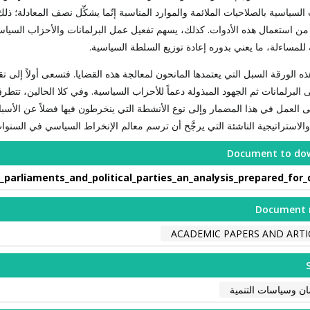
سياسية بالصلاحيات الملائمة والموارد المناسبة إنّما يشكِّل نصف المعادلة؛ ذلك
 من استعمال هذه الأدوات. كذلك، يسهم تفعيل عمل البرلمانات والأحزاب السي
للمساءلة، ما يعني بدوره إعادة توزيع السلطة السياسية.
الورقة السبل التي يعتمدها المانحون لمعالجة هذه القضايا. فتسعى أولاً إلى تق
 البرلمانات ثم الجهود المبذولة دعماً للأحزاب السياسية. وفي كلا الحالين، تتطر
ى العمل في هذا المضمار وإلى نوع الأنشطة التي ينخرطون فيها فضلاً عن الأسباب
الاستراتيجية الناشئة التي يرجَّح أن ترسم معالم الإنخراط السياسي في السنوا
Document to do
_parliaments_and_political_parties_an_analysis_prepared_for_
Document 
ACADEMIC PAPERS AND ARTI
مان وسياسات التنمية