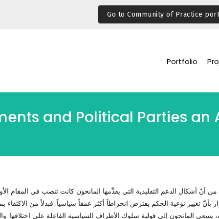
Go to Community of Practice port
Portfolio
Pro
ents and Political Parties an 
ن أنّ أشكال الدعم التقليدية التي يقدِّمها المانحون كانت تنصب في المقام الأو
ار بأنّ تغيير نوعية الحكم يفترض انخراطاً أكثر عمقاً سياسياً. فبدلاً من الاكتفاء ب
يسعى المانحون إلى قولبة سلوك الأطراف السياسية الفاعلة على اختلافها. وال