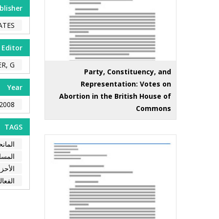
blisher
ATES
Editor
, G.
Party, Constituency, and
Representation: Votes on
Year
Abortion in the British House of
2008
Commons
TAGS
المان
المساع
الأحز
الفعال