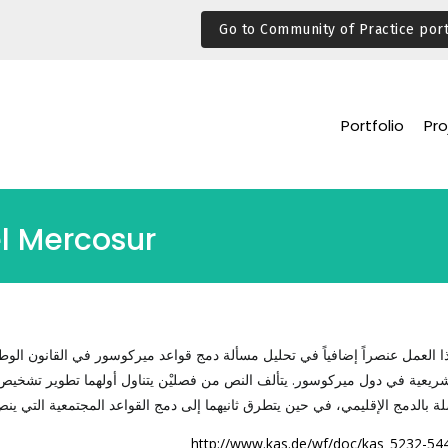
Go to Community of Practice port
Portfolio
Pro
el Mercosur
ا العمل عنصراً إضافياً في تحليل مسألة دمج قواعد ميركوسور في القانون الوط
تشريعية في دول ميركوسور. يتألف النص من فصليْن يتناول أولهما تطوير تشخي
ة بالدمج الإقليمي، في حين يتطرق ثانيهما إلى دمج القواعد المجتمعية التي ينص
http://www.kas.de/wf/doc/kas_5232-544