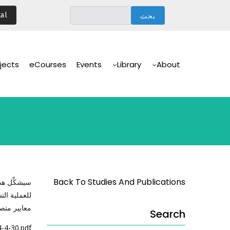
تجاوز
al
إلى
المحتوى
الرئيسي
Main
Navigation
jects
eCourses
Events
Library
About
Back To Studies And Publications
سيشكِّل هذ
للعملية ال
معايير متصل
Search
-4-30.pdf