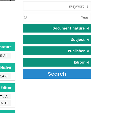
Keyword
(s)
Year
Document nature
Subject
nature
Publisher
RIAL
Editor
blisher
CARI
Editor
I, A.
, D.