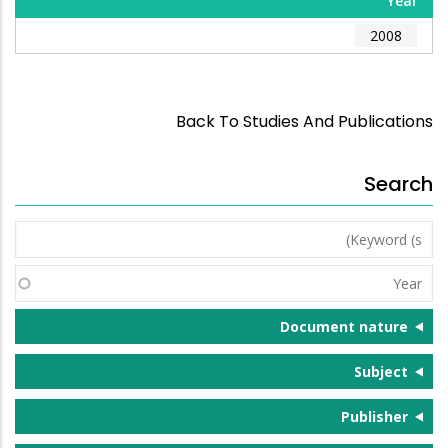
Year
2008
Back To Studies And Publications
Search
Keyword
(s)
Year
Document nature
Subject
Publisher