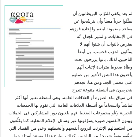
لم يعد يكفي للنوّاب البريطانيين أن
يمثِّلوا حزباً معيناً وأن يترشّحوا عن
مقاعد مضمونة ليضمنوا إعادة فوزهم
في الإنتخابات. والمثير للجدل أنّه
يفترض بالنواب أن يثبتوا أنهم لا
يمثِّلون الحزب فحسب، بل أيضاً
الناخبين. لذلك، باتوا يرزحون تحت
وطأة ضغوط متزايدة لإثبات أنّهم
يأخذون هذا الشق الأخير من عملهم
على محمل الجد. ومن هنا، نجدهم
ينخرطون في أنشطة متنوعة تندرج
في سياق بناء الصورة أو العلاقات العامة، وهي أنشطة نعتبر أنها أكثر
تماشياً وانسجاماً مع أنشطة العلاقات العامة التي تقوم بها الجمعيات
الخيرية و/أو مجموعات الضغط. فهم يلعبون دور المشاركين في الحملات
ويبنون لأنفسهم صورة يسوِّقونها عبر وسائل الإعلام المحلية. كما يكثِّفون
من استعمالهم الإنترنت لترويج أنفسهم وأنشطتهم وعددٍ من القضايا التي
تهمُّهم وتهمُّ شريحةً من الناخبين. كذلك، يطرح هذا المستند أسئلة حول