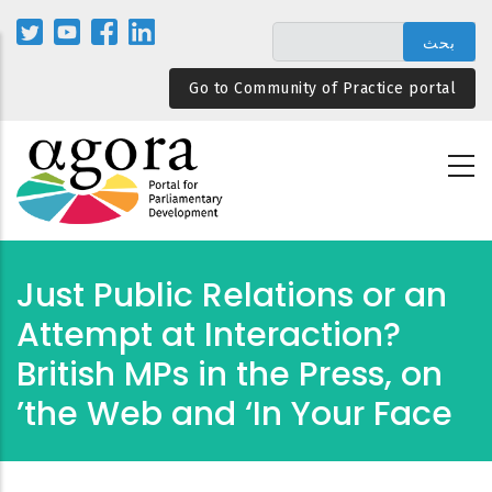
تجاوز
إلى
المحتوى
Go to Community of Practice portal
الرئيسي
Just Public Relations or an
Attempt at Interaction?
British MPs in the Press, on
the Web and ‘In Your Face’