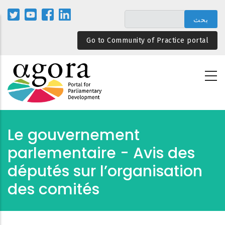
تجاوز
إلى
المحتوى
Go to Community of Practice portal
الرئيسي
Le gouvernement
parlementaire - Avis des
députés sur l’organisation
des comités