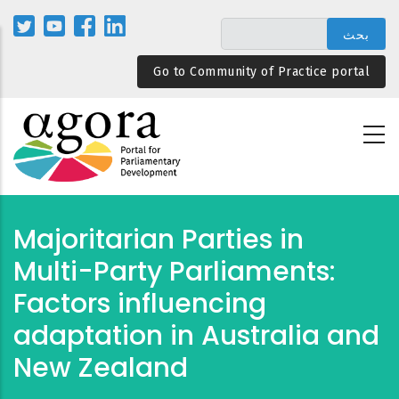
تجاوز
إلى
المحتوى
Go to Community of Practice portal
الرئيسي
Majoritarian Parties in
Multi-Party Parliaments:
Factors influencing
adaptation in Australia and
New Zealand