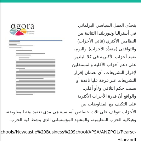
يتحدّى العمل السياسي البرلماني
في أستراليا ونيوزيلندا الثنائية بين
النظامين الأكثري (ثنائي الأحزاب)
والتوافقي (متعدِّد الأحزاب). واليوم،
تعمد أحزاب الأكثرية في كلا البلدين
على دعم أحزاب الأقلية والمستقلين
لإقرار التشريعات، أي لضمان إقرار
التشريعات عبر غرفة عليا نافذة أو
بسبب حكم ائتلافي و/أو أقلي.
والواقع أنّ قدرة الأحزاب الأكثرية
على التكيف مع المفاوضات بين
الأحزاب تتوقف على ثلاث خصائص أساسية هي مدى تعقيد بيئة المفاوضة،
وهيكلية الحزب التنظيمية، والمشهد المؤسساتي الذي ينشط فيه الحزب.
s/Schools/Newcastle%20Business%20School/APSA/ANZPOL/Pearse-
Hilary.pdf