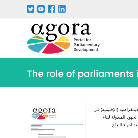
The role of parliaments
مقراطية (الإقليمية) في
جهود المبذولة لبناء
 انتهاء النزاع.