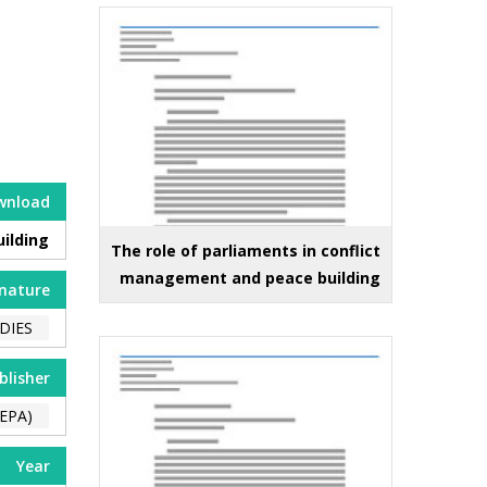
wnload
ilding
The role of parliaments in conflict
management and peace building
nature
DIES
blisher
EPA)
Year