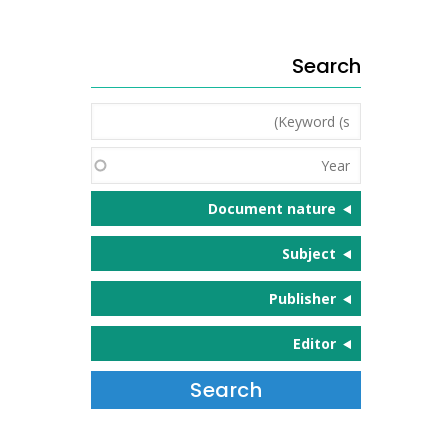
Search
Keyword
(s)
Year
Document nature
Subject
Publisher
Editor