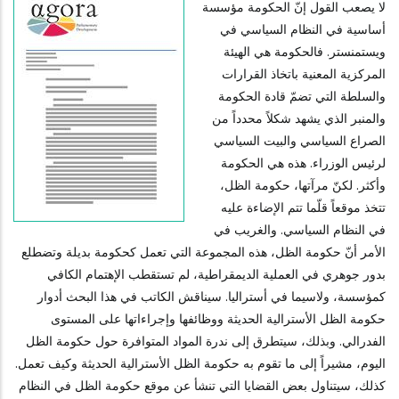
لا يصعب القول إنّ الحكومة مؤسسة
أساسية في النظام السياسي في
ويستمنستر. فالحكومة هي الهيئة
المركزية المعنية باتخاذ القرارات
والسلطة التي تضمّ قادة الحكومة
والمنبر الذي يشهد شكلاً محدداً من
الصراع السياسي والبيت السياسي
لرئيس الوزراء. هذه هي الحكومة
وأكثر. لكنّ مرآتها، حكومة الظل،
تتخذ موقعاً قلّما تتم الإضاءة عليه
في النظام السياسي. والغريب في
الأمر أنّ حكومة الظل، هذه المجموعة التي تعمل كحكومة بديلة وتضطلع
بدور جوهري في العملية الديمقراطية، لم تستقطب الإهتمام الكافي
كمؤسسة، ولاسيما في أستراليا. سيناقش الكاتب في هذا البحث أدوار
حكومة الظل الأسترالية الحديثة ووظائفها وإجراءاتها على المستوى
الفدرالي. وبذلك، سيتطرق إلى ندرة المواد المتوافرة حول حكومة الظل
اليوم، مشيراً إلى ما تقوم به حكومة الظل الأسترالية الحديثة وكيف تعمل.
كذلك، سيتناول بعض القضايا التي تنشأ عن موقع حكومة الظل في النظام