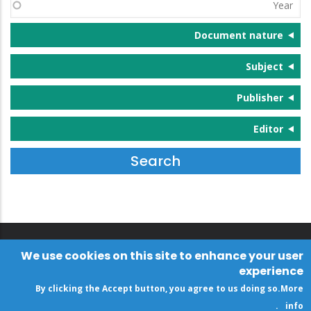
Year
Document nature
Subject
Publisher
Editor
We use cookies on this site to enhance your user
experience
By clicking the Accept button, you agree to us doing so.
More
.
info