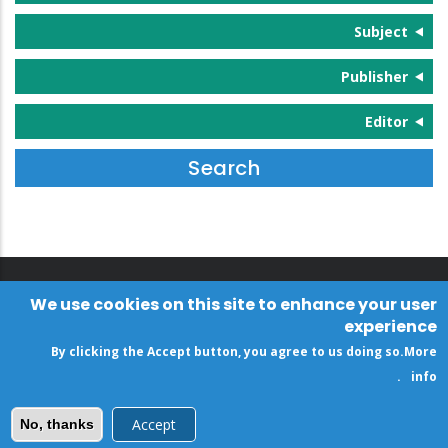
Subject
Publisher
Editor
We use cookies on this site to enhance your user
experience
By clicking the Accept button, you agree to us doing so.
More
.
info
Accept
No, thanks