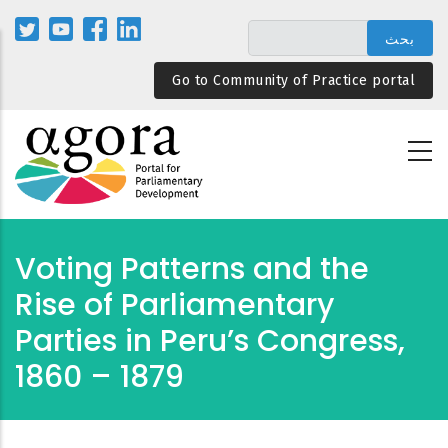
تجاوز
إلى
المحتوى
Go to Community of Practice portal
الرئيسي
Voting Patterns and the
Rise of Parliamentary
Parties in Peru’s Congress,
1860 – 1879