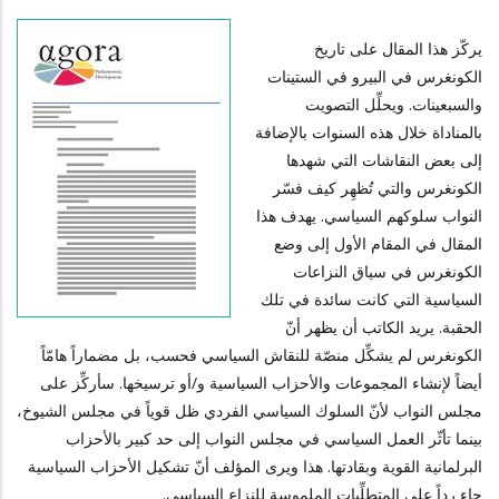
يركّز هذا المقال على تاريخ
الكونغرس في البيرو في الستينات
والسبعينات. ويحلِّل التصويت
بالمناداة خلال هذه السنوات بالإضافة
إلى بعض النقاشات التي شهدها
الكونغرس والتي تُظهِر كيف فسّر
النواب سلوكهم السياسي. يهدف هذا
المقال في المقام الأول إلى وضع
الكونغرس في سياق النزاعات
السياسية التي كانت سائدة في تلك
الحقبة. يريد الكاتب أن يظهر أنّ
الكونغرس لم يشكِّل منصّة للنقاش السياسي فحسب، بل مضماراً هامّاً
أيضاً لإنشاء المجموعات والأحزاب السياسية و/أو ترسيخها. سأركِّز على
مجلس النواب لأنّ السلوك السياسي الفردي ظل قوياً في مجلس الشيوخ،
بينما تأثّر العمل السياسي في مجلس النواب إلى حد كبير بالأحزاب
البرلمانية القوية وبقادتها. هذا ويرى المؤلف أنّ تشكيل الأحزاب السياسية
جاء رداً على المتطلِّبات الملموسة للنزاع السياسي.