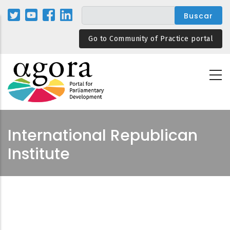
Pasar
al
contenido
Go to Community of Practice portal
principal
International Republican
Institute