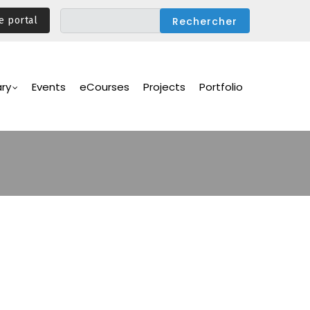
e portal
ary
Events
eCourses
Projects
Portfolio