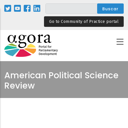
Pasar
al
contenido
Go to Community of Practice portal
principal
American Political Science
Review