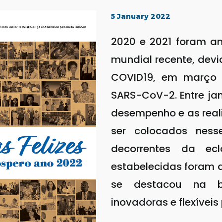
5 January 2022
2020 e 2021 foram a
mundial recente, dev
COVID19, em março 
SARS-CoV-2. Entre jan
desempenho e as real
ser colocados ness
decorrentes da e
estabelecidas foram a
se destacou na b
inovadoras e flexívei