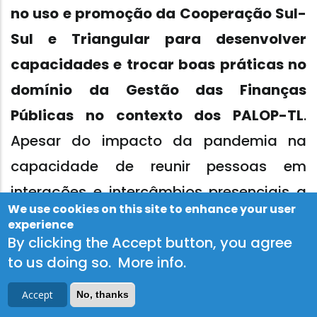
no uso e promoção da Cooperação Sul-
Sul e Triangular para desenvolver
capacidades e trocar boas práticas no
domínio da Gestão das Finanças
Públicas no contexto dos PALOP-TL
.
Apesar do impacto da pandemia na
capacidade de reunir pessoas em
interações e intercâmbios presenciais a
We use cookies on this site to enhance your user
nível nacional, mas também de viajar
experience
internacionalmente, o Pro PALOP-TL ISC
By clicking the Accept button, you agree
to us doing so.
More info
.
foi capaz de reinventar rapidamente o
formato e a abordagem da sua lógica
Accept
No, thanks