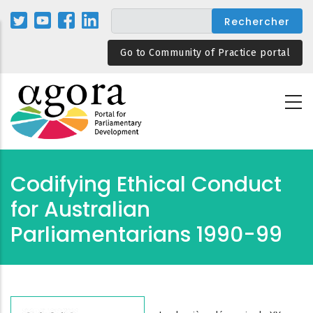
Aller
au
contenu
Go to Community of Practice portal
principal
Codifying Ethical Conduct
for Australian
Parliamentarians 1990-99