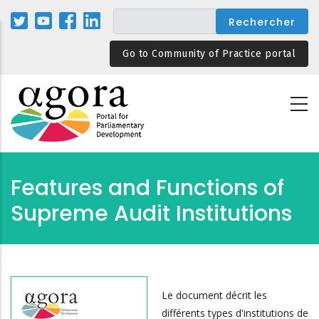
Aller
au
contenu
Go to Community of Practice portal
principal
Features and Functions of
Supreme Audit Institutions
Le document décrit les
différents types d'institutions de