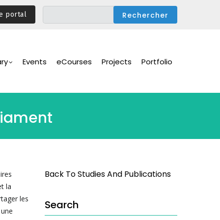
e portal
ary
Events
eCourses
Projects
Portfolio
liament
Back To Studies And Publications
ires
t la
tager les
Search
, une