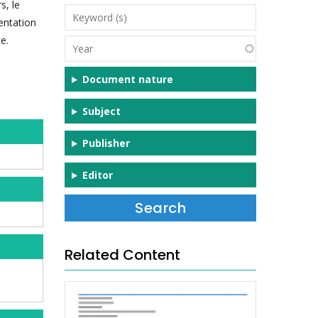
s, le
Keyword
entation
(s)
e.
Year
Document nature
Subject
Publisher
Editor
Related Content