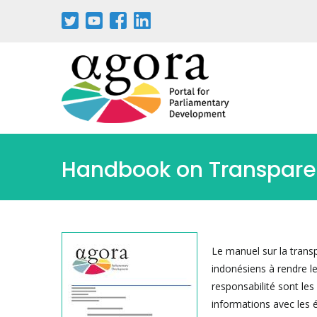
Aller
au
contenu
principal
Handbook on Transparen
Le manuel sur la transp
indonésiens à rendre le
responsabilité sont le
informations avec les 