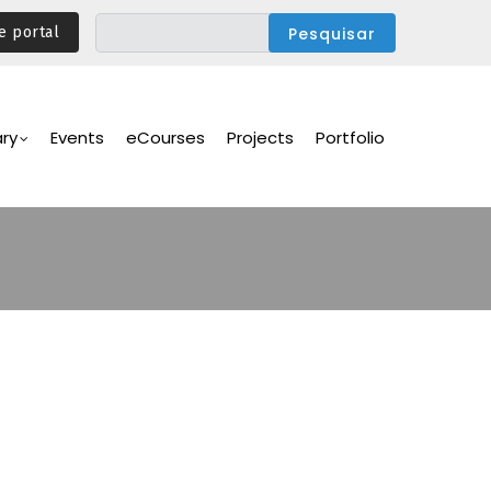
e portal
ary
Events
eCourses
Projects
Portfolio