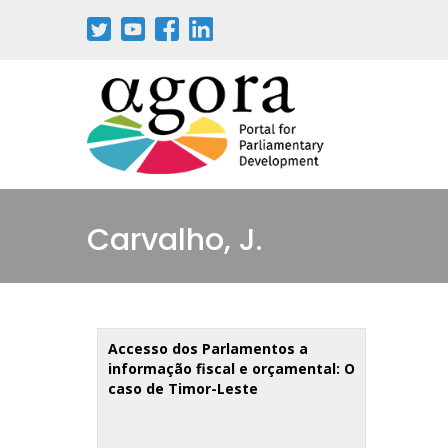
Passar
para
o
conteúdo
principal
Carvalho, J.
Accesso dos Parlamentos a
informação fiscal e orçamental: O
caso de Timor-Leste