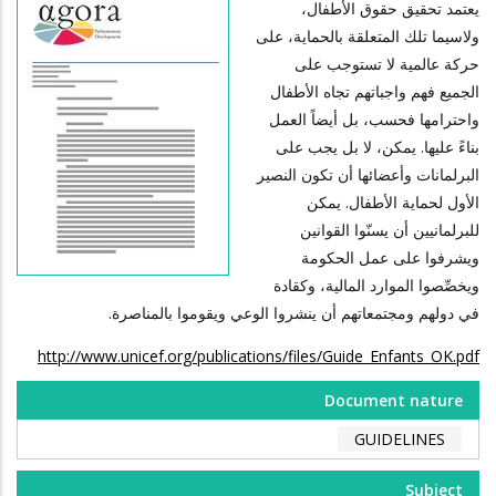
يعتمد تحقيق حقوق الأطفال،
ولاسيما تلك المتعلقة بالحماية، على
حركة عالمية لا تستوجب على
الجميع فهم واجباتهم تجاه الأطفال
واحترامها فحسب، بل أيضاً العمل
بناءً عليها. يمكن، لا بل يجب على
البرلمانات وأعضائها أن تكون النصير
الأول لحماية الأطفال. يمكن
للبرلمانيين أن يسنّوا القوانين
ويشرفوا على عمل الحكومة
ويخصِّصوا الموارد المالية، وكقادة
في دولهم ومجتمعاتهم أن ينشروا الوعي ويقوموا بالمناصرة.
http://www.unicef.org/publications/files/Guide_Enfants_OK.pdf
Document nature
GUIDELINES
Subject