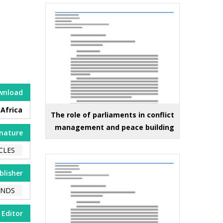
wnload
Africa
The role of parliaments in conflict
management and peace building
nature
CLES
blisher
ENDS
Editor