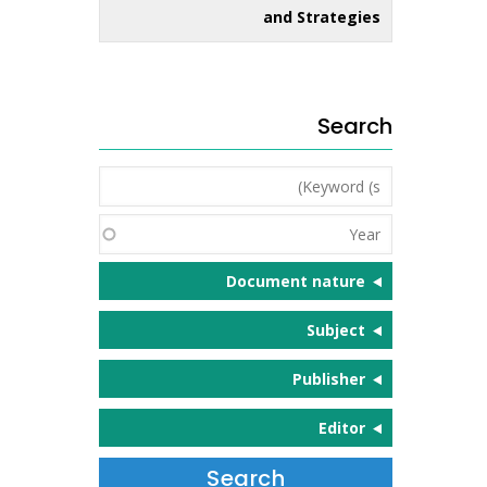
and Strategies
Search
Keyword
(s)
Year
Document nature
Subject
Publisher
Editor