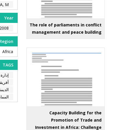
A, M.
Year
The role of parliaments in conflict
2008
management and peace building
Region
Africa
TAGS
إدارة 
أفريقي
الديمق
المما
Capacity Building for the
Promotion of Trade and
Investment in Africa: Challenge