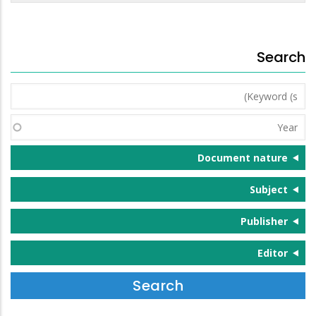
Search
Keyword
(s)
Year
Document nature
Subject
Publisher
Editor