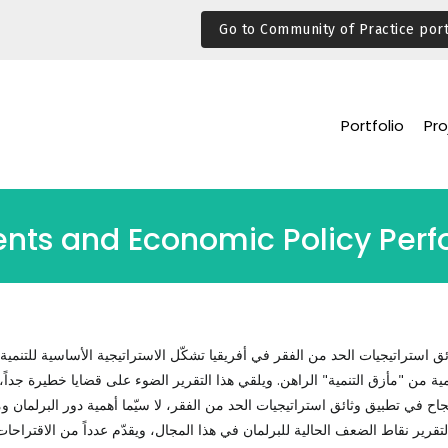
Go to Community of Practice port
Portfolio
Pro
ments and Economic Policy Pe
ائق استراتيجيات الحد من الفقر في أفريقيا تشكّل الاستراتيجية الأساسية للتنمي
امية من "مأزق التنمية" الراهن. ويلقي هذا التقرير الضوء على قضايا خطيرة جداً، غال
اح في تطبيق وثائق استراتيجيات الحد من الفقر، لا سيّما أهمية دور البرلمان 
التقرير نقاط الضعف الحالية للبرلمان في هذا المجال، ويقدّم عدداً من الاقتراحا