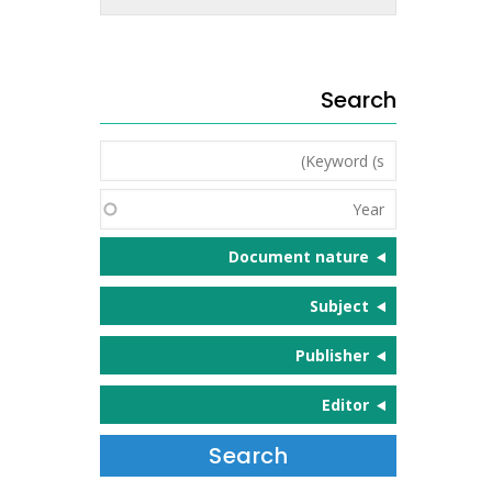
Search
Keyword
(s)
Year
Document nature
Subject
Publisher
Editor