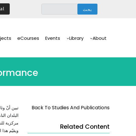
تجاوز
al
إلى
المحتوى
الرئيسي
Main
Navigation
jects
eCourses
Events
Library
About
rformance
Back To Studies And Publications
تبين أنّ وث
البلدان الن
مركزية للنج
Related Content
ويقيّم هذا 