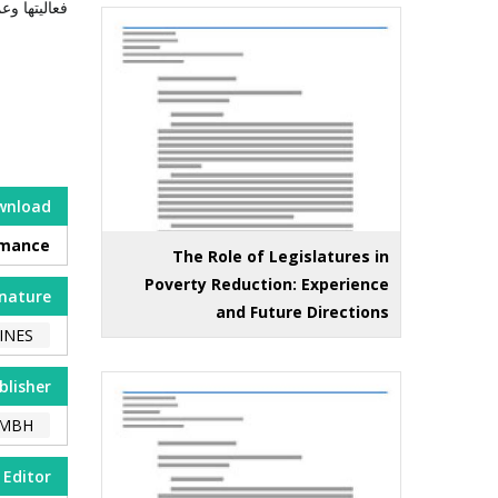
فعاليتها وعم
wnload
rmance
The Role of Legislatures in
Poverty Reduction: Experience
nature
and Future Directions
INES
blisher
GMBH
Editor