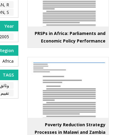
, R.
, S.
Year
PRSPs in Africa: Parliaments and
2005
Economic Policy Performance
Region
Africa
TAGS
وثائق
تقييم 
Poverty Reduction Strategy
Processes in Malawi and Zambia