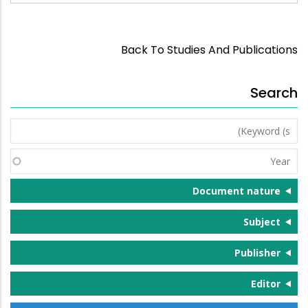
Back To Studies And Publications
Search
Keyword
(s)
Year
Document nature
Subject
Publisher
Editor