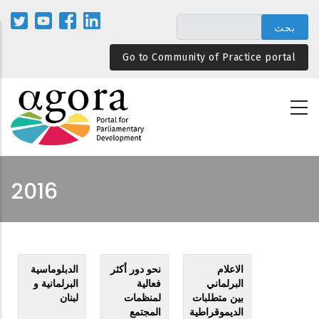
تجاوز
إلى
المحتوى
Go to Community of Practice portal
الرئيسي
2016
الاعلام
نحو دور أكثر
الدبلوماسية
البرلماني
فعالية
البرلمانية و
بين متطلبات
لمنظمات
لبنان
الديموقراطية
المجتمع