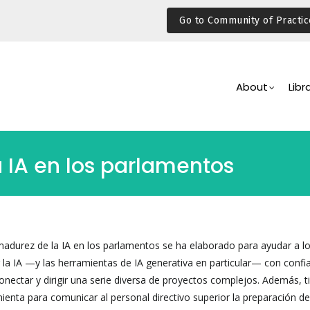
Go to Community of Practic
Main
Navigation
About
Libr
 IA en los parlamentos
adurez de la IA en los parlamentos se ha elaborado para ayudar a l
la IA —y las herramientas de IA generativa en particular— con confi
l conectar y dirigir una serie diversa de proyectos complejos. Además, t
ienta para comunicar al personal directivo superior la preparación de