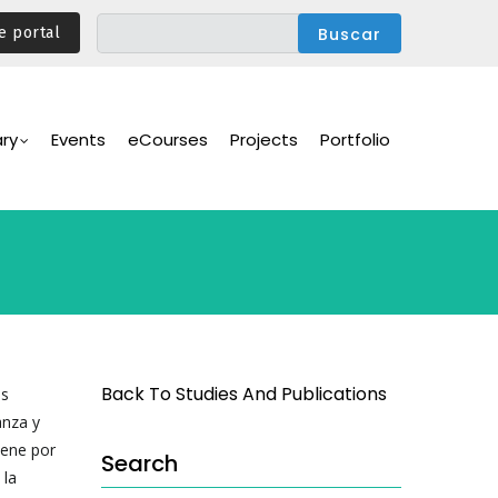
e portal
ary
Events
eCourses
Projects
Portfolio
Back To Studies And Publications
os
anza y
iene por
Search
 la