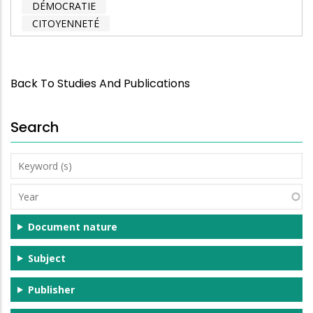
DÉMOCRATIE
CITOYENNETÉ
Back To Studies And Publications
Search
Keyword
(s)
Year
Document nature
Subject
Publisher