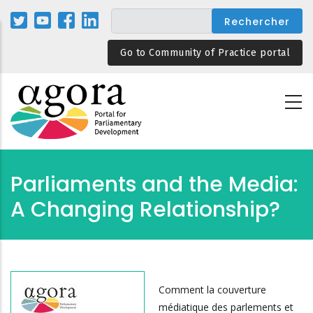
Aller
au
contenu
Go to Community of Practice portal
principal
Parliaments and the Media:
A Changing Relationship?
Comment la couverture
médiatique des parlements et