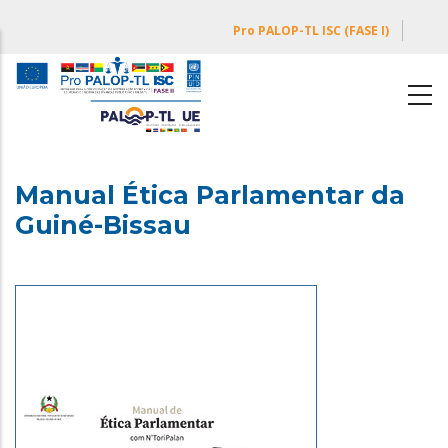
Passar
Pro PALOP-TL ISC (FASE I)
para
o
conteúdo
principal
Manual Ética Parlamentar da
Guiné-Bissau