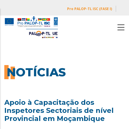
Passar
Pro PALOP-TL ISC (FASE I)
para
o
conteúdo
principal
NOTÍCIAS
Apoio à Capacitação dos
Inspetores Sectoriais de nível
Provincial em Moçambique