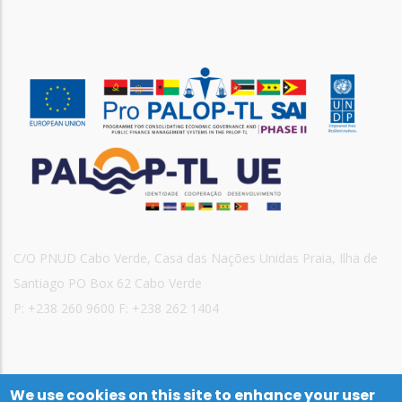
C/O PNUD Cabo Verde, Casa das Nações Unidas Praia, Ilha de
Santiago PO Box 62 Cabo Verde
P: +238 260 9600 F: +238 262 1404
We use cookies on this site to enhance your user