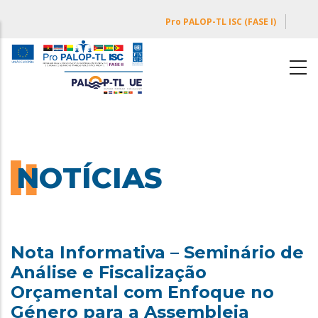
Passar
Pro PALOP-TL ISC (FASE I)
para
o
conteúdo
principal
NOTÍCIAS
Nota Informativa – Seminário de
Análise e Fiscalização
Orçamental com Enfoque no
Género para a Assembleia