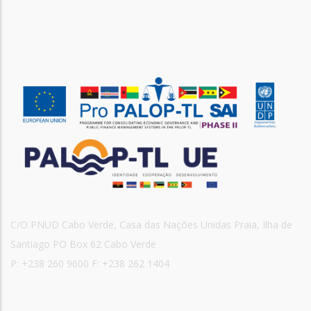
C/O PNUD Cabo Verde, Casa das Nações Unidas Praia, Ilha de
Santiago PO Box 62 Cabo Verde
P: +238 260 9600 F: +238 262 1404