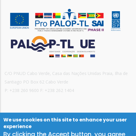
C/O PNUD Cabo Verde, Casa das Nações Unidas Praia, Ilha de
Santiago PO Box 62 Cabo Verde
P: +238 260 9600 F: +238 262 1404
We use cookies on this site to enhance your user
experience
By clicking the Accept button, you agree