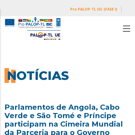
Passar
Pro PALOP-TL ISC (FASE I)
para
o
conteúdo
principal
NOTÍCIAS
Parlamentos de Angola, Cabo
Verde e São Tomé e Príncipe
participam na Cimeira Mundial
da Parceria para o Governo