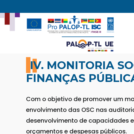
Passar
para
o
conteúdo
principal
IV. MONITORIA S
FINANÇAS PÚBLICA
Com o objetivo de promover um mai
envolvimento das OSC nas auditorias
desenvolvimento de capacidades e i
orçamentos e despesas públicos.