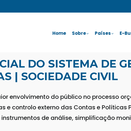
Main
Navigation
Home
Sobre
Países
E-Bu
Palop
OCIAL DO SISTEMA DE 
S | SOCIEDADE CIVIL
or envolvimento do público no processo orça
 e controlo externo das Contas e Políticas P
nstrumentos de análise, simplificação monit