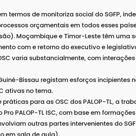
em termos de monitoriza social do SGFP, ind
processos orçamentais em todos esses países
ão). Moçambique e Timor-Leste têm uma soci
mento com e retorno do executivo e legislativ
OSC varia substancialmente, com interações
Guiné-Bissau registam esforços incipientes n
C ativas no tema.
ráticas para as OSC dos PALOP-TL, a traba
do Pro PALOP-TL ISC, com base em formações 
nvolviam outras partes intervenientes do SG
o em sala de aula).