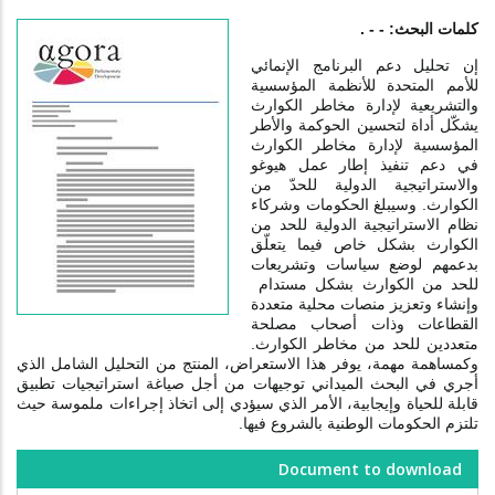
كلمات البحث: - - .
إن تحليل دعم البرنامج الإنمائي
للأمم المتحدة للأنظمة المؤسسية
والتشريعية لإدارة مخاطر الكوارث
يشكّل أداة لتحسين الحوكمة والأطر
المؤسسية لإدارة مخاطر الكوارث
في دعم تنفيذ إطار عمل هيوغو
والاستراتيجية الدولية للحدّ من
الكوارث. وسيبلغ الحكومات وشركاء
نظام الاستراتيجية الدولية للحد من
الكوارث بشكل خاص فيما يتعلّق
بدعمهم لوضع سياسات وتشريعات
للحد من الكوارث بشكل مستدام
وإنشاء وتعزيز منصات محلية متعددة
القطاعات وذات أصحاب مصلحة
متعددين للحد من مخاطر الكوارث.
وكمساهمة مهمة، يوفر هذا الاستعراض، المنتج من التحليل الشامل الذي
أجري في البحث الميداني توجيهات من أجل صياغة استراتيجيات تطبيق
قابلة للحياة وإيجابية، الأمر الذي سيؤدي إلى اتخاذ إجراءات ملموسة حيث
تلتزم الحكومات الوطنية بالشروع فيها.
Document to download