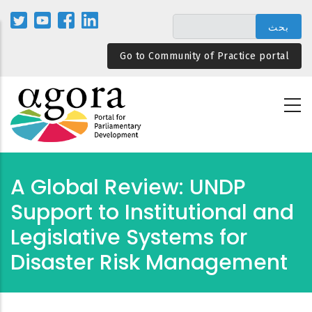
تجاوز
إلى
المحتوى
Go to Community of Practice portal
الرئيسي
A Global Review: UNDP
Support to Institutional and
Legislative Systems for
Disaster Risk Management