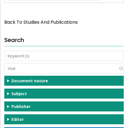
Back To Studies And Publications
Search
Keyword
(s)
Year
Document nature
Subject
Publisher
Editor