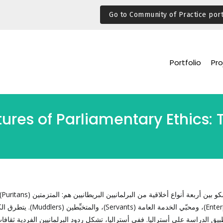
Go to Community of Practice port
Portfolio
Pro
tures of Parliamentary Ethics: T
سكو بين أربعة أنواع أخلاقية من البرلمانيين البريطانيين هم: المتزمتين (
Puritans
)
Enter
)، ومحبّي الخدمة العامة (
Servants
)، والمتخبِّطين (
Muddlers
). يتطرق ال
بيق الدراسة على أستراليا. ففي أستراليا، تشكل ردود البرلمانيين الفردية ثقافا