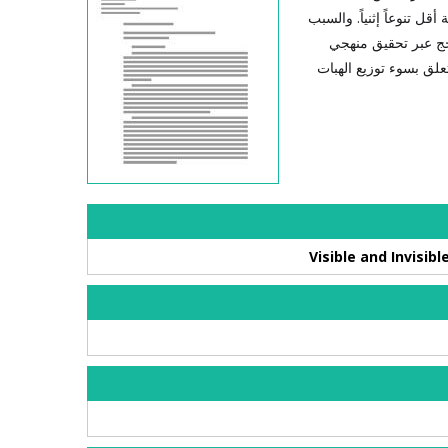
ل تنوعاً إثنياً. والسبب
حجج عبر تحقيق منهجي
علق بسوء توزيع الهبات
Visible and Invisibl