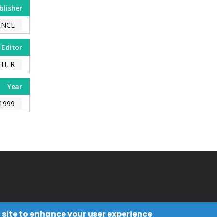
blisher
ENCE
Editor
H, R.
Year
1999
 site to enhance your user experience