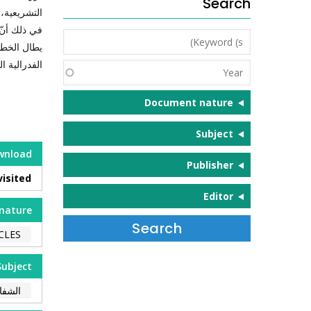
Search
التشريعية، 
في ذلك أنّ 
Keyword
يطال الخطا
(s)
الفدرالية ا
Year
Document nature
Subject
wnload
Publisher
visited
Editor
nature
CLES
Subject
الشفا