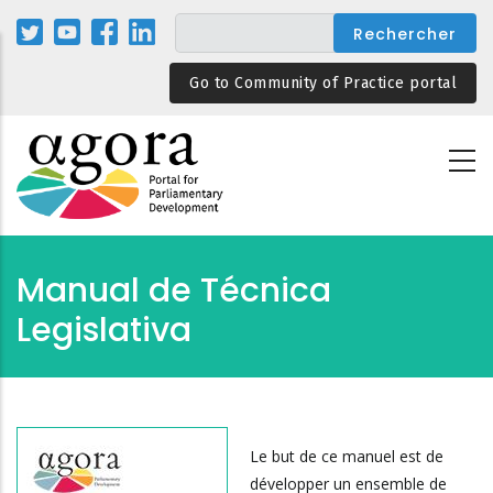
Aller
au
contenu
Go to Community of Practice portal
principal
Manual de Técnica
Legislativa
Le but de ce manuel est de
développer un ensemble de