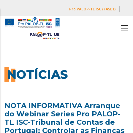
Passar
Pro PALOP-TL ISC (FASE I)
para
o
conteúdo
principal
NOTÍCIAS
NOTA INFORMATIVA Arranque
do Webinar Series Pro PALOP-
TL ISC-Tribunal de Contas de
Portugal: Controlar as Finanças