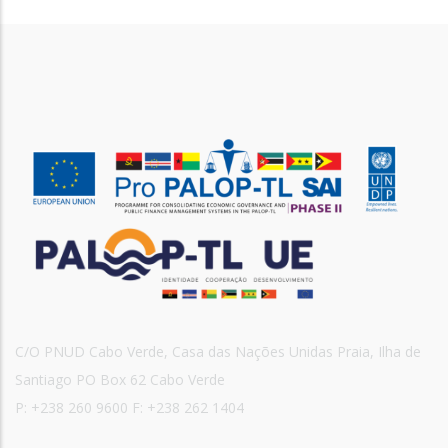
C/O PNUD Cabo Verde, Casa das Nações Unidas Praia, Ilha de
Santiago PO Box 62 Cabo Verde
P: +238 260 9600 F: +238 262 1404