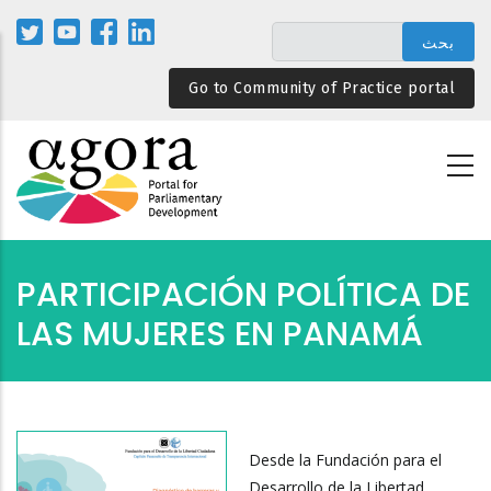
تجاوز
إلى
المحتوى
Go to Community of Practice portal
الرئيسي
PARTICIPACIÓN POLÍTICA DE
LAS MUJERES EN PANAMÁ
Desde la Fundación para el
Desarrollo de la Libertad