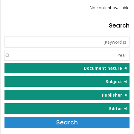
No content available.
Search
Keyword
(s)
Year
Document nature
Subject
Publisher
Editor