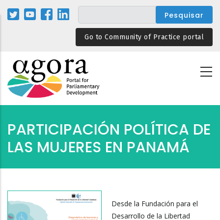
Passar
para
o
Go to Community of Practice portal
conteúdo
principal
PARTICIPACIÓN POLÍTICA DE
LAS MUJERES EN PANAMÁ
Desde la Fundación para el
Desarrollo de la Libertad