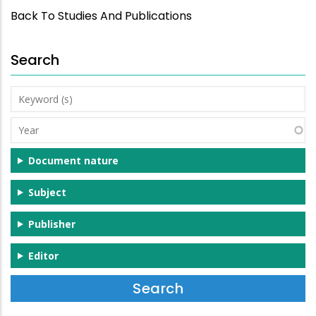
Back To Studies And Publications
Search
Keyword
(s)
Year
Document nature
Subject
Publisher
Editor