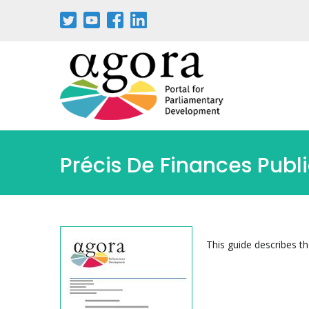
Skip
to
main
content
Précis De Finances Publ
This guide describes t