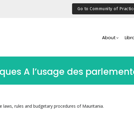
Go to Community of Practic
Main
Navigation
About
Libr
iques A l’usage des parlement
he laws, rules and budgetary procedures of Mauritania.